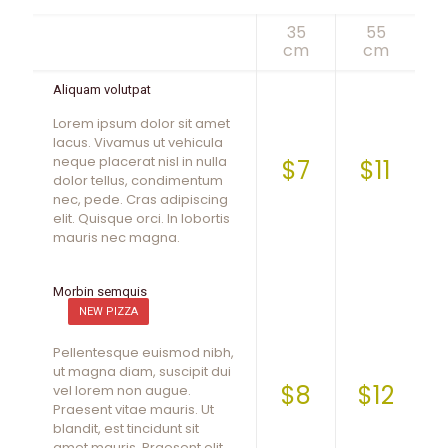
35
55
cm
cm
Aliquam volutpat
Lorem ipsum dolor sit amet
lacus. Vivamus ut vehicula
neque placerat nisl in nulla
$7
$11
dolor tellus, condimentum
nec, pede. Cras adipiscing
elit. Quisque orci. In lobortis
mauris nec magna.
Morbin semquis
NEW PIZZA
Pellentesque euismod nibh,
ut magna diam, suscipit dui
$8
$12
vel lorem non augue.
Praesent vitae mauris. Ut
blandit, est tincidunt sit
amet mauris. Praesent elit