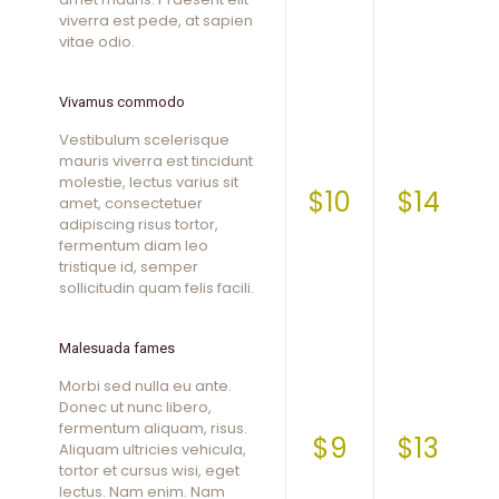
viverra est pede, at sapien
vitae odio.
Vivamus commodo
Vestibulum scelerisque
mauris viverra est tincidunt
molestie, lectus varius sit
$10
$14
amet, consectetuer
adipiscing risus tortor,
fermentum diam leo
tristique id, semper
sollicitudin quam felis facili.
Malesuada fames
Morbi sed nulla eu ante.
Donec ut nunc libero,
fermentum aliquam, risus.
$9
$13
Aliquam ultricies vehicula,
tortor et cursus wisi, eget
lectus. Nam enim. Nam