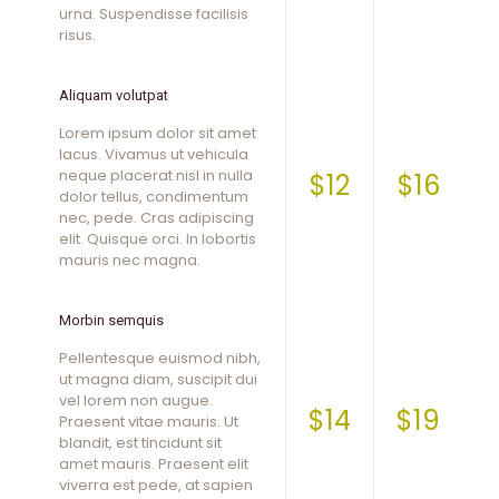
urna. Suspendisse facilisis
risus.
Aliquam volutpat
Lorem ipsum dolor sit amet
lacus. Vivamus ut vehicula
neque placerat nisl in nulla
$12
$16
dolor tellus, condimentum
nec, pede. Cras adipiscing
elit. Quisque orci. In lobortis
mauris nec magna.
Morbin semquis
Pellentesque euismod nibh,
ut magna diam, suscipit dui
vel lorem non augue.
$14
$19
Praesent vitae mauris. Ut
blandit, est tincidunt sit
amet mauris. Praesent elit
viverra est pede, at sapien