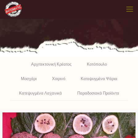
Αρχιτεκτονική Κρέατος
Κοτόπουλο
Μοσχάρι
Χοιρινό
Κατεψυγμένα Ψάρια
Κατεψυγμένα Λαχανικά
Παραδοσιακά Προϊόντα