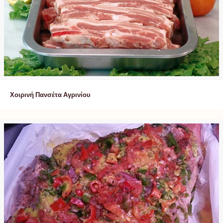
Χοιρινή Πανσέτα Αγρινίου