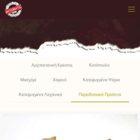
Αρχιτεκτονική Κρέατος
Κοτόπουλο
Μοσχάρι
Χοιρινό
Κατεψυγμένα Ψάρια
Κατεψυγμένα Λαχανικά
Παραδοσιακά Προϊόντα