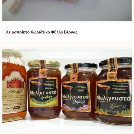
Χειροποίητο Χωριάτικο Φύλλο Βέργας