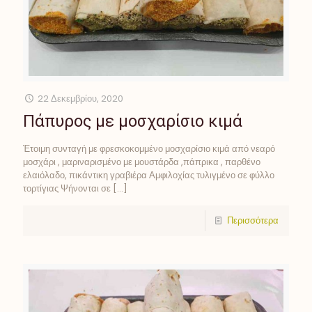
22 Δεκεμβρίου, 2020
Πάπυρος με μοσχαρίσιο κιμά
Έτοιμη συνταγή με φρεσκοκομμένο μοσχαρίσιο κιμά από νεαρό
μοσχάρι , μαριναρισμένο με μουστάρδα ,πάπρικα , παρθένο
ελαιόλαδο, πικάντικη γραβιέρα Αμφιλοχίας τυλιγμένο σε φύλλο
τορτίγιας Ψήνονται σε
[…]
Περισσότερα