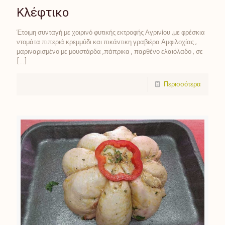
Κλέφτικο
Έτοιμη συνταγή με χοιρινό φυτικής εκτροφής Αγρινίου ,με φρέσκια
ντομάτα πιπεριά κρεμμύδι και πικάντικη γραβιέρα Αμφιλοχίας ,
μαριναρισμένο με μουστάρδα ,πάπρικα , παρθένο ελαιόλαδο , σε
[…]
Περισσότερα