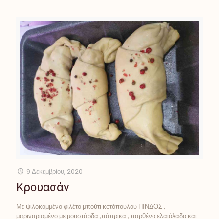
9 Δεκεμβρίου, 2020
Κρουασάν
Με ψιλοκομμένο φιλέτο μπούτι κοτόπουλου ΠΙΝΔΟΣ ,
μαριναρισμένο με μουστάρδα ,πάπρικα , παρθένο ελαιόλαδο και