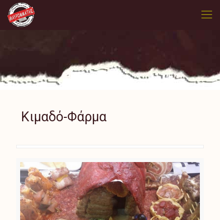
Κιμαδό-Φάρμα