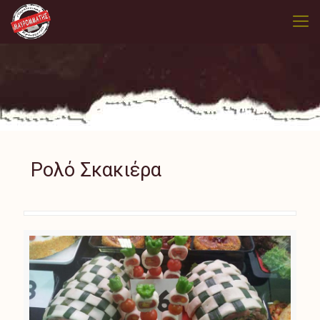
Ρολό Σκακιέρα